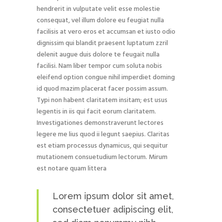
hendrerit in vulputate velit esse molestie
consequat, vel illum dolore eu feugiat nulla
facilisis at vero eros et accumsan et iusto odio
dignissim qui blandit praesent luptatum zzril
delenit augue duis dolore te feugait nulla
facilisi. Nam liber tempor cum soluta nobis
eleifend option congue nihil imperdiet doming
id quod mazim placerat facer possim assum.
Typi non habent claritatem insitam; est usus
legentis in iis qui facit eorum claritatem.
Investigationes demonstraverunt lectores
legere me lius quod ii legunt saepius. Claritas
est etiam processus dynamicus, qui sequitur
mutationem consuetudium lectorum. Mirum
est notare quam littera
Lorem ipsum dolor sit amet,
consectetuer adipiscing elit,