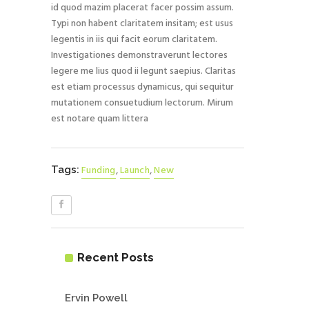
id quod mazim placerat facer possim assum.
Typi non habent claritatem insitam; est usus
legentis in iis qui facit eorum claritatem.
Investigationes demonstraverunt lectores
legere me lius quod ii legunt saepius. Claritas
est etiam processus dynamicus, qui sequitur
mutationem consuetudium lectorum. Mirum
est notare quam littera
Funding
,
Launch
,
New
Tags:
Recent Posts
Ervin Powell