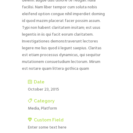
delenit augue duis dolore te feugait nulla
facilisi. Nam liber tempor cum soluta nobis
eleifend option congue nihil imperdiet doming
id quod mazim placerat facer possim assum.
Typi non habent claritatem insitam; est usus
legentis in iis qui facit eorum claritatem.
Investigationes demonstraverunt lectores
legere me lius quod ii legunt saepius. Claritas
est etiam processus dynamicus, qui sequitur
mutationem consuetudium lectorum. Mirum
est notare quam littera gothica quam
Date
October 23, 2015
Category
Media, Platform
Custom Field
Enter some text here